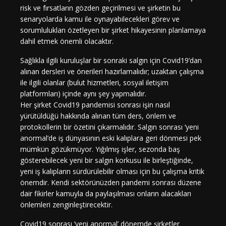
risk ve fırsatların gözden geçirilmesi ve şirketin bu
senaryolarda kamu ile oynayabilecekleri görev ve
sorumlulukları özetleyen bir şirket hikayesinin planlamaya
dahil etmek önemli olacaktır.
Sağlıkla ilgili kuruluşlar bir sonraki salgın için Covid19’dan
alınan dersleri ve önerileri hazırlamalıdır; uzaktan çalışma
ile ilgili olanlar (bulut hizmetleri, sosyal iletişim
platformları) içinde aynı şey yapmalıdır.
Her şirket Covid19 pandemisi sonrası işin nasıl
yürütüldüğü hakkında alınan tüm ders, önlem ve
protokollerin bir özetini çıkarmalıdır. Salgın sonrası ‘yeni
anormal’de iş dünyasının eski kalıplara geri dönmesi pek
mümkün gözükmüyor. Yığılmış işler, sezonda baş
gösterebilecek yeni bir salgın korkusu ile birleştiğinde,
yeni iş kalıpların sürdürülebilir olması için bu çalışma kritik
önemdir. Kendi sektörünüzden pandemi sonrası düzene
dair fikirler kamuyla da paylaşılması onların alacakları
önlemleri zenginleştirecektir.
Covid19 sonrası ‘yeni anormal’ dönemde şirketler